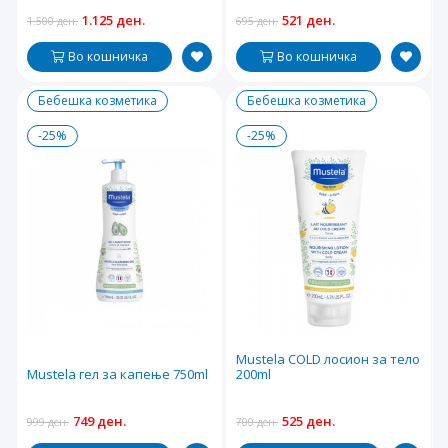
1.125 ден.
521 ден.
1.500 ден.
695 ден.
Во кошничка
Во кошничка
Бебешка козметика
Бебешка козметика
-25%
-25%
Mustela COLD лосион за тело
Mustela гел за капење 750ml
200ml
749 ден.
525 ден.
999 ден.
700 ден.