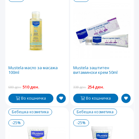
Mustela масло за масажа
Mustela заштитен
100ml
витамински крем 50ml
510 ден.
254 ден.
680 ден.
338 ден.
Во кошничка
Во кошничка
Бебешка козметика
Бебешка козметика
-25%
-25%