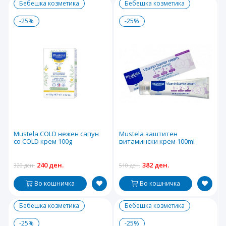
Бебешка козметика
Бебешка козметика
-25%
-25%
Mustela COLD нежен сапун
Mustela заштитен
со COLD крем 100g
витамински крем 100ml
240 ден.
382 ден.
320 ден.
510 ден.
Во кошничка
Во кошничка
Бебешка козметика
Бебешка козметика
-25%
-25%