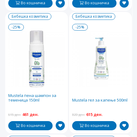
Во кошничка
Во кошничка
Бебешка козметика
Бебешка козметика
-25%
-25%
Mustela пена шампон за
теменица 150ml
Mustela гел за капење 500ml
461 ден.
615 ден.
615 ден.
820 ден.
Во кошничка
Во кошничка