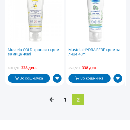
Mustela COLD хранлив крем
Mustela HYDRA BEBE крем за
за лице 40ml
лице 40ml
338 ден.
338 ден.
450 ден.
450 ден.
Во кошничка
Во кошничка
1
2