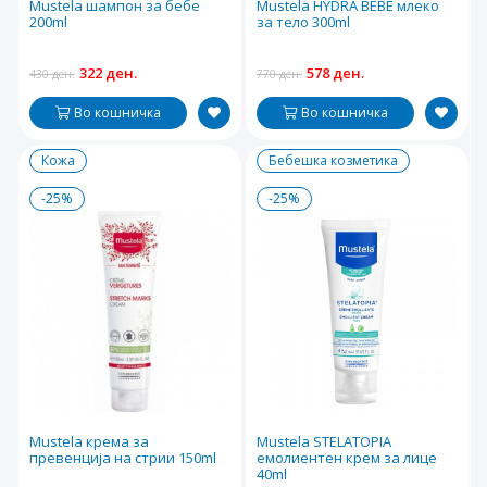
Mustela шампон за бебе
Mustela HYDRA BEBE млеко
200ml
за тело 300ml
322 ден.
578 ден.
430 ден.
770 ден.
Во кошничка
Во кошничка
Кожа
Бебешка козметика
-25%
-25%
Mustela крема за
Mustela STELATOPIA
превенција на стрии 150ml
емолиентен крем за лице
40ml