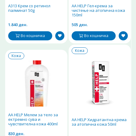
A313 Крем со ретинол
AA HELP Гел-крема за
палминат 50g
чистење на атопична кожа
150ml
1.840 ден.
505 ден.
Во кошничка
Во кошничка
Кожа
Кожа
AA HELP Мелем за тело за
ектремно сува и
AA HELP Хидратантна крема
чувствителна кожа 400ml
за атопична кожа 50ml
830 ден.