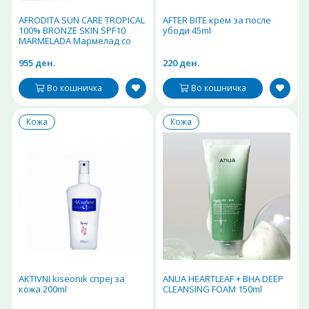
AFRODITA SUN CARE TROPICAL
AFTER BITE крем за после
100% BRONZE SKIN SPF10
убоди 45ml
MARMELADA Мармелад со
заштитен фактор 200ml
955 ден.
220 ден.
Во кошничка
Во кошничка
Кожа
Кожа
AKTIVNI kiseonik спреј за
ANUA HEARTLEAF + BHA DEEP
кожа 200ml
CLEANSING FOAM 150ml