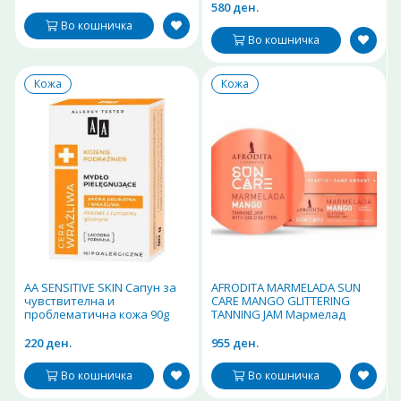
580 ден.
Во кошничка
Во кошничка
Кожа
Кожа
AA SENSITIVE SKIN Сапун за
AFRODITA MARMELADA SUN
чувствителна и
CARE MANGO GLITTERING
проблематична кожа 90g
TANNING JAM Мармелад
манго за брзо темнеење со
златни светки 200ml
220 ден.
955 ден.
Во кошничка
Во кошничка