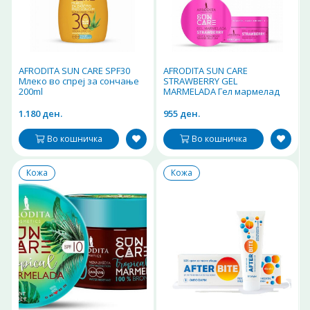
AFRODITA SUN CARE SPF30
AFRODITA SUN CARE
Млеко во спреј за сончање
STRAWBERRY GEL
200ml
MARMELADA Гел мармелад
јагода за брзо темнеење
200ml
1.180 ден.
955 ден.
Во кошничка
Во кошничка
Кожа
Кожа