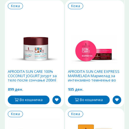
Кожа
Кожа
AFRODITA SUN CARE 100%
AFRODITA SUN CARE EXPRESS
COCONUT JOGURT Јогурт за
MARMELADA Мармелад за
тело после сончање 200ml
интензивно темнеење во
рекорден рок 200ml
899 ден.
935 ден.
Во кошничка
Во кошничка
Кожа
Кожа