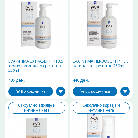
EVA INTIMA EXTRASEPT PH 3.5
EVA INTIMA HERBOSEPT PH 3.5
течно вагинално сретство
вагинално сретство 250ml
250ml
495 ден.
440 ден.
Во кошничка
Во кошничка
Сексуално здравје и
Сексуално здравје и
интимна нега
интимна нега