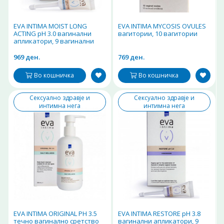
EVA INTIMA MOIST LONG
EVA INTIMA MYCOSIS OVULES
ACTING pH 3.0 вагинални
вагитории, 10 вагитории
апликатори, 9 вагинални
апликатори
969 ден.
769 ден.
Во кошничка
Во кошничка
Сексуално здравје и
Сексуално здравје и
интимна нега
интимна нега
EVA INTIMA ORIGINAL PH 3.5
EVA INTIMA RESTORE pH 3.8
течно вагинално сретство
вагинални апликатори, 9