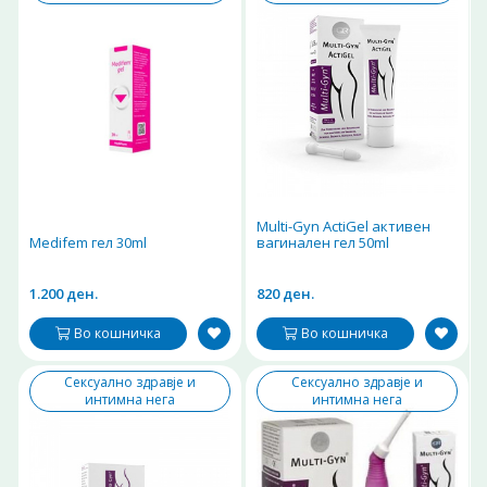
Multi-Gyn ActiGel активен
Medifem гел 30ml
вагинален гел 50ml
1.200 ден.
820 ден.
Во кошничка
Во кошничка
Сексуално здравје и
Сексуално здравје и
интимна нега
интимна нега