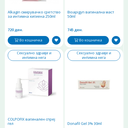
Alkagin смирувачко сретство
Bioapigyn вагинална маст
за интимна хигиена 250ml
50ml
720 ден.
745 ден.
Во кошничка
Во кошничка
Сексуално здравје и
Сексуално здравје и
интимна нега
интимна нега
COLPOFIX вагинален спреј
гел
Donafil Gel 3% 30ml