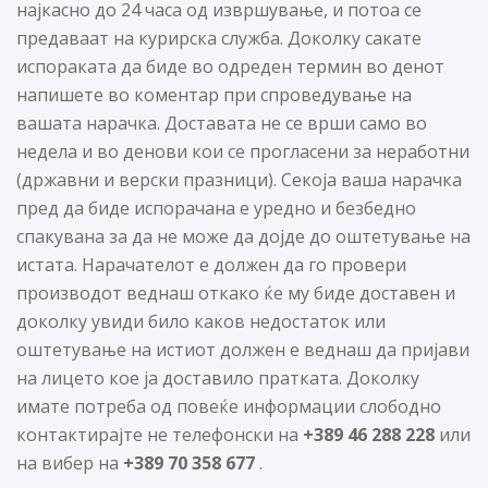
најкасно до 24 часа од извршување, и потоа се
предаваат на курирска служба. Доколку сакате
испораката да биде во одреден термин во денот
напишете во коментар при спроведување на
вашата нарачка. Доставата не се врши само во
недела и во денови кои се прогласени за неработни
(државни и верски празници). Секоја ваша нарачка
пред да биде испорачана е уредно и безбедно
спакувана за да не може да дојде до оштетување на
истата. Нарачателот е должен да го провери
производот веднаш откако ќе му биде доставен и
доколку увиди било каков недостаток или
оштетување на истиот должен е веднаш да пријави
на лицето кое ја доставило пратката. Доколку
имате потреба од повеќе информации слободно
контактирајте не телефонски на
+389 46 288 228
или
на вибер на
+389 70 358 677
.