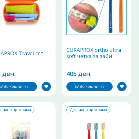
CURAPROX ortho ultra
APROX Travel сет
soft четка за заби
 ден.
405 ден.
Во кошничка
Во кошничка
нтална програма
Дентална програма