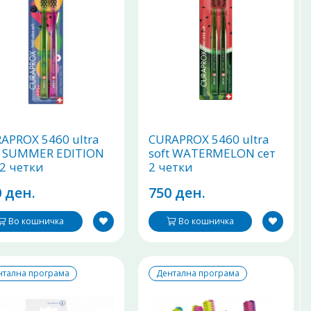
APROX 5460 ultra
CURAPROX 5460 ultra
t SUMMER EDITION
soft WATERMELON сет
 2 четки
2 четки
 ден.
750 ден.
Во кошничка
Во кошничка
нтална програма
Дентална програма