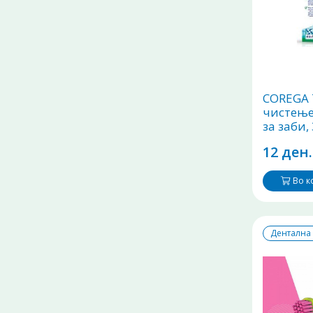
COREGA 
чистење
за заби,
12 ден.
Во 
Дентална