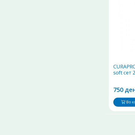
CURAPRO
soft сет 
750 ден
Во 