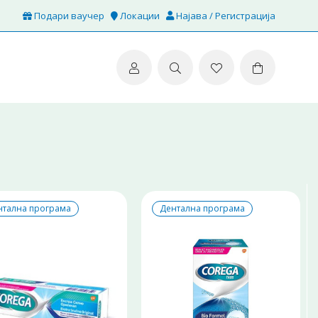
Подари ваучер
Локации
Најава / Регистрација
нтална програма
Дентална програма