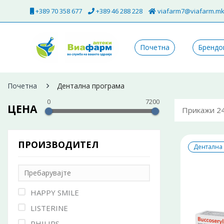
+389 70 358 677
+389 46 288 228
viafarm7@viafarm.m
Почетна
Брендо
Почетна
Дентална програма
0
7200
ЦЕНА
Прикажи 2
ПРОИЗВОДИТЕЛ
Дентална
HAPPY SMILE
LISTERINE
PHILIPS