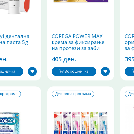
yl дентална
COREGA POWER MAX
COR
на паста 5g
крема за фиксирање
ори
на протези за заби
за 
40g
про
ен.
405 ден.
395
кошничка
Во кошничка
 програма
Дентална програма
Де