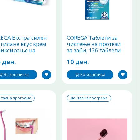
EGA Екстра силен
COREGA Таблети за
гилане вкус крем
чистење на протези
фиксирање на
за заби, 136 таблети
тези за заби 40g
 ден.
10 ден.
Во кошничка
Во кошничка
нтална програма
Дентална програма