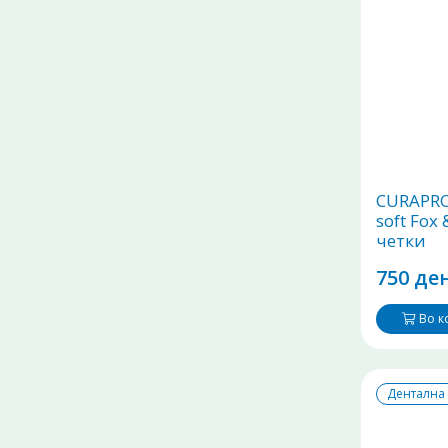
CURAPRO
soft Fox
четки
750 ден
Во 
Дентална