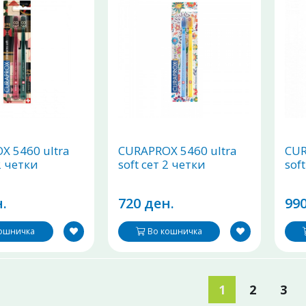
X 5460 ultra
CURAPROX 5460 ultra
CUR
2 четки
soft сет 2 четки
sof
.
720 ден.
990
кошничка
Во кошничка
1
2
3