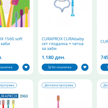
X 1560 soft
CURAPROX CURAbaby
CUR
 заби
сет глодалка + четка
за заби
.
1.180 ден.
745
кошничка
Во кошничка
 програма
Дентална програма
Де