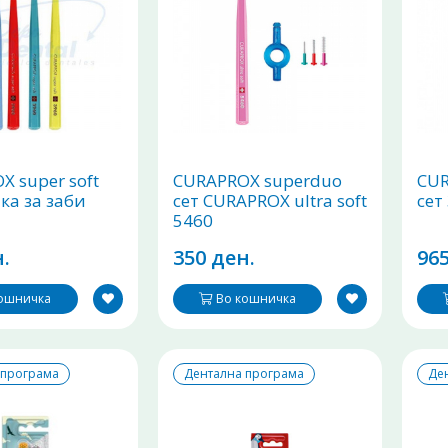
 super soft
CURAPROX superduo
CUR
ка за заби
сет CURAPROX ultra soft
сет
5460
четка+интердентална
.
350 ден.
965
четка
кошничка
Во кошничка
 програма
Дентална програма
Де