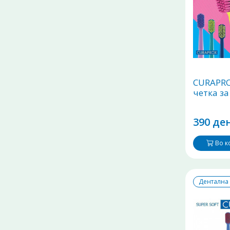
CURAPRO
четка за
390 ден
Во 
Дентална