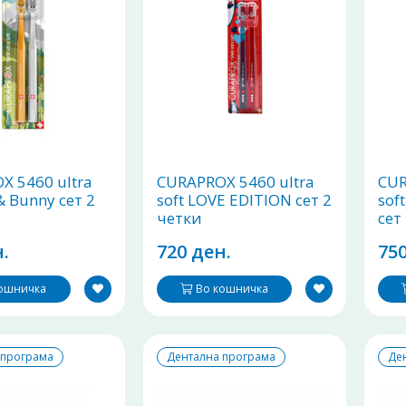
X 5460 ultra
CURAPROX 5460 ultra
CUR
 & Bunny сет 2
soft LOVE EDITION сет 2
sof
четки
сет
.
720 ден.
750
кошничка
Во кошничка
 програма
Дентална програма
Де