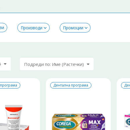
k
ви
Производи
Промоции
4
Подреди по: Име (Растечки)
 програма
Дентална програма
Де