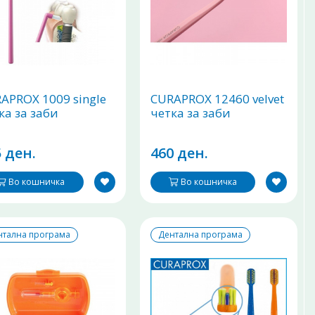
APROX 1009 single
CURAPROX 12460 velvet
ка за заби
четка за заби
 ден.
460 ден.
Во кошничка
Во кошничка
нтална програма
Дентална програма