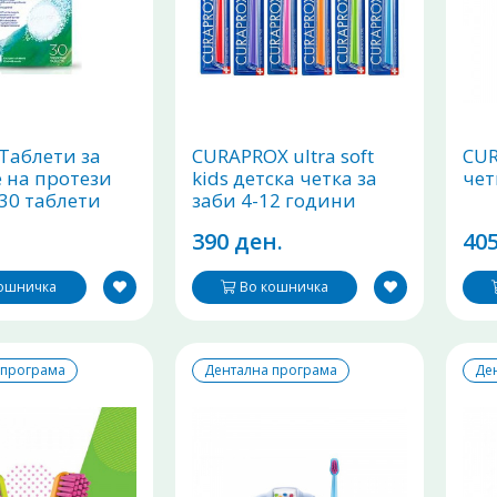
Таблети за
CURAPROX ultra soft
CUR
 на протези
kids детска четка за
чет
 30 таблети
заби 4-12 години
390 ден.
405
кошничка
Во кошничка
 програма
Дентална програма
Де