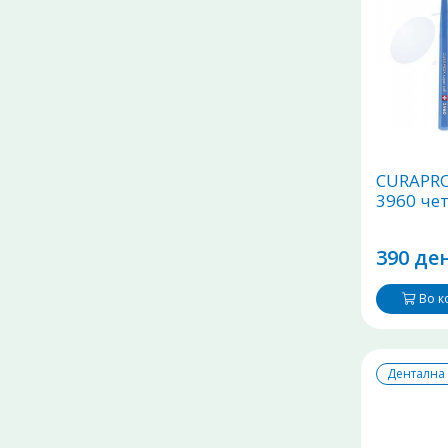
CURAPROX
3960 чет
390 ден
Во 
Дентална