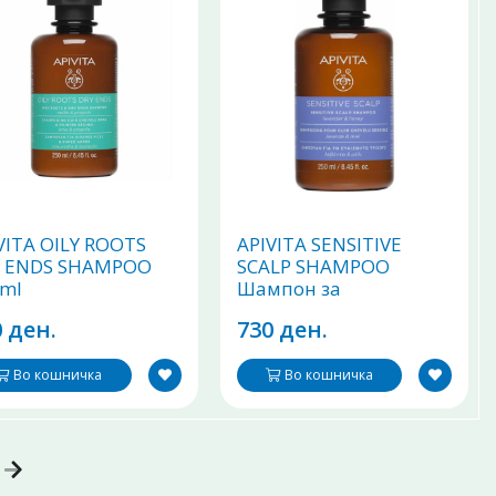
VITA OILY ROOTS
APIVITA SENSITIVE
Y ENDS SHAMPOO
SCALP SHAMPOO
ml
Шампон за
сензитивен скалп
 ден.
730 ден.
250ml
Во кошничка
Во кошничка