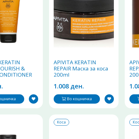
 KERATIN
APIVITA KERATIN
API
NOURISH &
REPAIR Маска за коса
REP
CONDITIONER
200ml
200
тор за коса со
.
1.008 ден.
1.0
астителен
 150ml
кошничка
Во кошничка
Коса
Ко