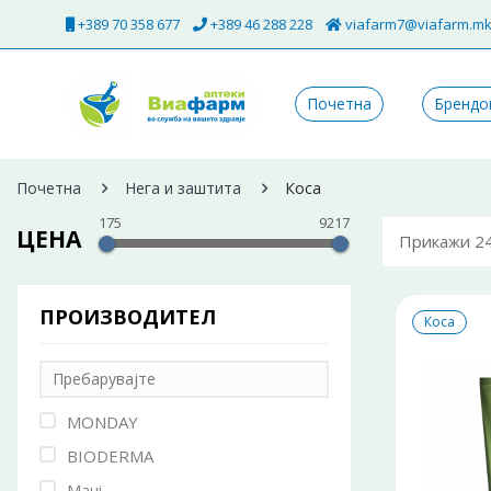
+389 70 358 677
+389 46 288 228
viafarm7@viafarm.m
Почетна
Брендо
Почетна
Нега и заштита
Коса
175
9217
ЦЕНА
Прикажи 2
ПРОИЗВОДИТЕЛ
Коса
MONDAY
BIODERMA
Maui