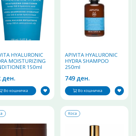
VITA HYALURONIC
APIVITA HYALURONIC
RA MOISTURIZING
HYDRA SHAMPOO
DITIONER 150ml
250ml
 ден.
749 ден.
Во кошничка
Во кошничка
са
Коса