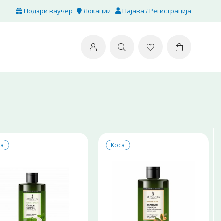
Подари ваучер
Локации
Најава / Регистрација
са
Коса