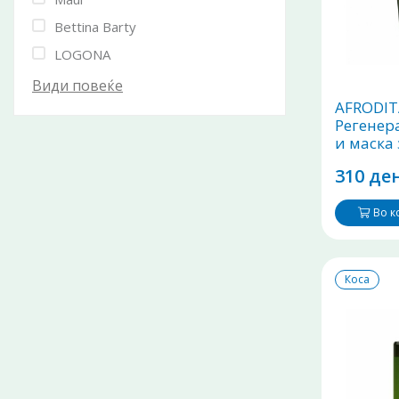
Bettina Barty
LOGONA
Види повеќе
AFRODITA
Регенер
и маска 
310 ден
Во 
Коса