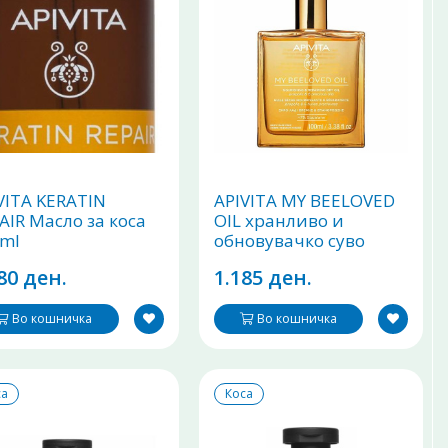
VITA KERATIN
APIVITA MY BEELOVED
AIR Масло за коса
OIL хранливо и
ml
обновувачко суво
масло 100ml
80 ден.
1.185 ден.
Во кошничка
Во кошничка
са
Коса