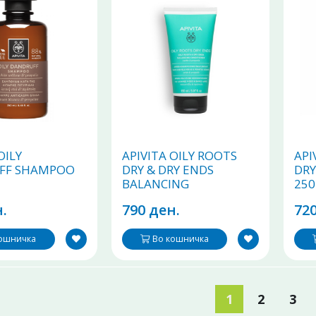
OILY
APIVITA OILY ROOTS
API
FF SHAMPOO
DRY & DRY ENDS
DR
BALANCING
250
CONDITIONER
.
790 ден.
720
Балансирачки
регенератор со
коприва и прополис
кошничка
Во кошничка
250ml
1
2
3