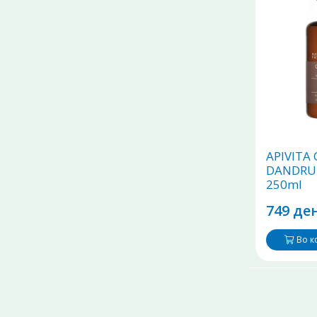
APIVITA 
DANDRU
250ml
749 ден
Во 