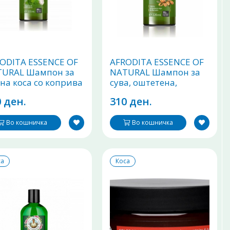
ODITA ESSENCE OF
AFRODITA ESSENCE OF
TURAL Шампон за
NATURAL Шампон за
на коса со коприва
сува, оштетена,
ела глина 320ml
фарбана коса 320ml
 ден.
310 ден.
Во кошничка
Во кошничка
са
Коса