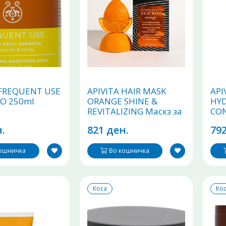
 FREQUENT USE
APIVITA HAIR MASK
API
O 250ml
ORANGE SHINE &
HYD
REVITALIZING Маскз за
CON
коса 6 x 20ml
.
821 ден.
792
кошничка
Во кошничка
Коса
Ко