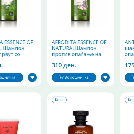
A ESSENCE OF
AFRODITA ESSENCE OF
ANT
L Шампон
NATURALШампон
ша
првут со
против опаѓање на
опа
н и рузмарин
коса со лук и
260
.
310 ден.
175
рузмарин 320ml
кошничка
Во кошничка
Коса
Ко