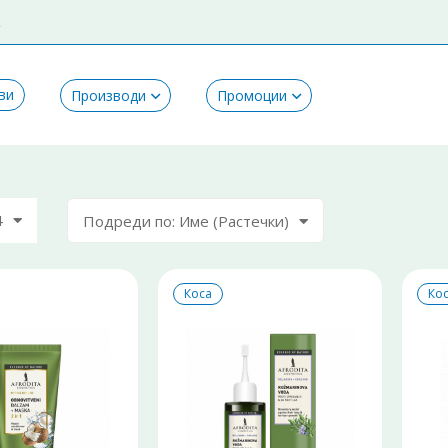
k
ви
Производи
Промоции
4
Подреди по: Име (Растечки)
Коса
Ко