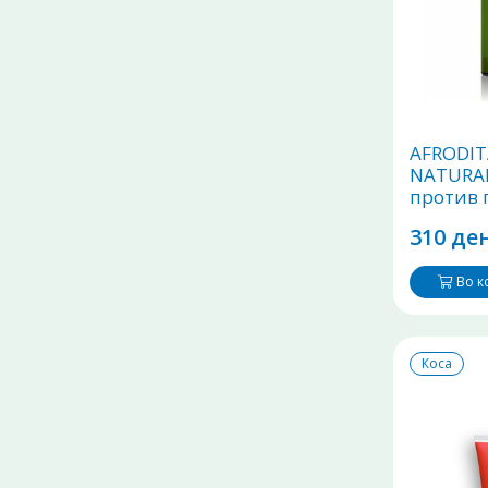
AFRODIT
NATURA
против 
кринипа
310 ден
320ml
Во 
Коса