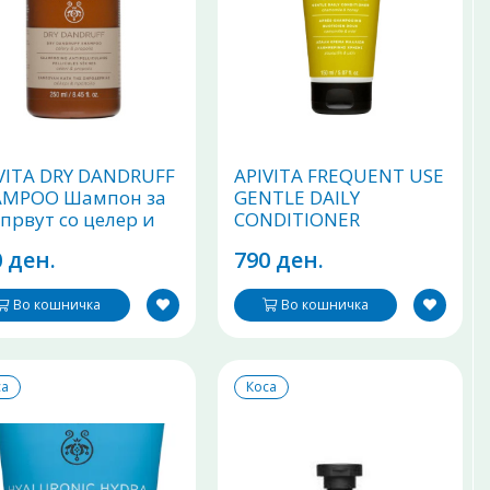
VITA DRY DANDRUFF
APIVITA FREQUENT USE
AMPOO Шампон за
GENTLE DAILY
 првут со целер и
CONDITIONER
полис 250ml
Регенератор за коса со
 ден.
790 ден.
мед и камилица
150ml
Во кошничка
Во кошничка
са
Коса