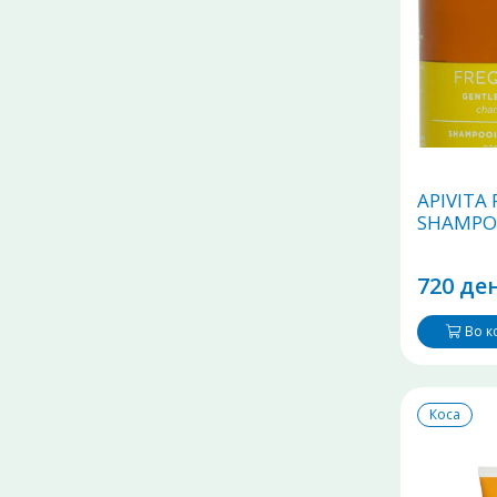
APIVITA
SHAMPO
720 ден
Во 
Коса