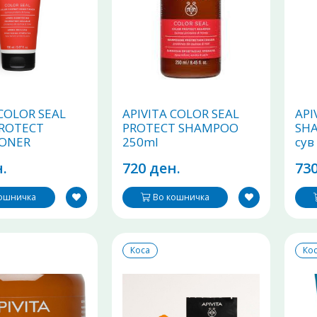
 COLOR SEAL
APIVITA COLOR SEAL
API
PROTECT
PROTECT SHAMPOO
SH
IONER
250ml
сув
атор за обоена
про
.
720 ден.
730
мед и
и од киноа
кошничка
Во кошничка
Коса
Ко