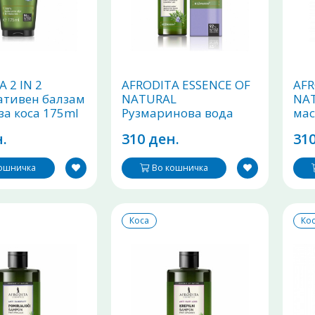
 2 IN 2
AFRODITA ESSENCE OF
AFR
ативен балзам
NATURAL
NA
за коса 175ml
Рузмаринова вода
мас
спреј 100ml
и б
.
310 ден.
310
кошничка
Во кошничка
Коса
Ко