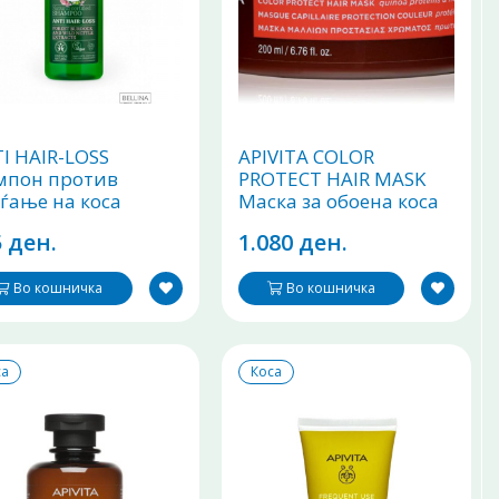
I HAIR-LOSS
APIVITA COLOR
мпон против
PROTECT HAIR MASK
ѓање на коса
Маска за обоена коса
ml
200ml
 ден.
1.080 ден.
Во кошничка
Во кошничка
са
Коса