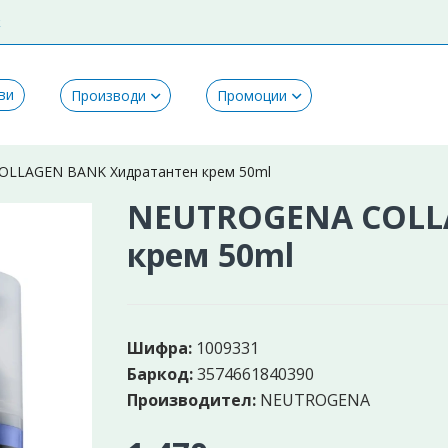
k
ви
Производи
Промоции
LLAGEN BANK Хидратантен крем 50ml
NEUTROGENA COLL
крем 50ml
Шифра:
1009331
Баркод:
3574661840390
Производител:
NEUTROGENA