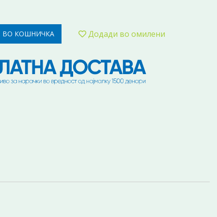
Додади во омилени
 ВО КОШНИЧКА