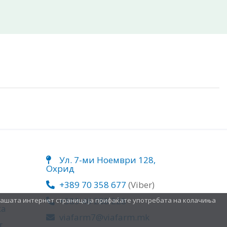
Ул. 7-ми Ноември 128,
Охрид
+389 70 358 677
(Viber)
+389 46 288 228
нашата интернет страница ја прифаќате употребата на колачиња
ка
viafarm7@viafarm.mk
т