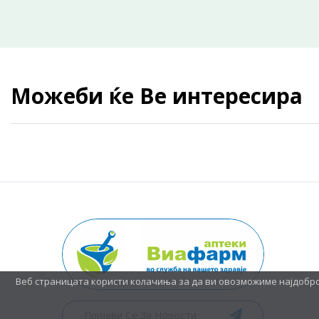
Можеби ќе Ве интересира
Веб страницата користи колачиња за да ви овозможиме најдобр