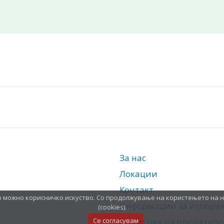
За нас
Локации
Контакт
о можно корисничко искуство. Со продолжување на користењето на 
Информации за испора
(cookies).
Се согласувам
Политика на приватнос