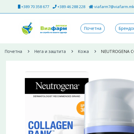
+389 70 358 677
+389 46 288 228
viafarm7@viafarm.m
Почетна
Брендо
Почетна
Нега и заштита
Кожа
NEUTROGENA CO