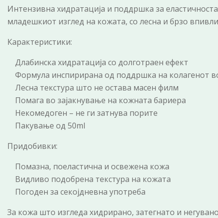
Интензивна хидратација и поддршка за еластичноста
младешкиот изглед на кожата, со лесна и брзо впивли
Карактеристики:
Длабинска хидратација со долготраен ефект
Формула инспирирана од поддршка на колагенот в
Лесна текстура што не остава масен филм
Помага во зајакнување на кожната бариера
Некомедоген – не ги затнува порите
Пакување од 50ml
Придобивки:
Помазна, поеластична и освежена кожа
Видливо подобрена текстура на кожата
Погоден за секојдневна употреба
За кожа што изгледа хидрирано, затегнато и негувано