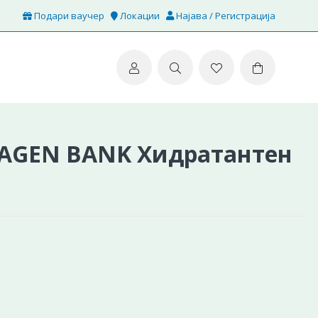
Подари ваучер
Локации
Најава / Регистрација
AGEN BANK Хидратантен