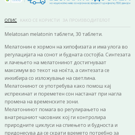
ОПИС
КАКО СЕ КОРИСТИ
ЗА ПРОИЗВОДИТЕЛОТ
Melatosan melatonin таблети, 30 таблети.
Мелатонин е хормон на хипофизата и има улога во
регулацијата на сонот и будната состојба. Синтезата
и лачењето на мелатонинот достигнуваат
максимум во текот на ноќта, а синтезата се
инхибира со изложување на светлина.
Мелатонинот се употребува како помош кај
испрекинат и пореметен сон настанат при нагла
промена на временските зони.
Мелатонинот помага во регулирањето на
внатрешниот часовник кој ги контролира
природните циклуси на спиењето и будноста и
придонесува да се скрати времето потребно за