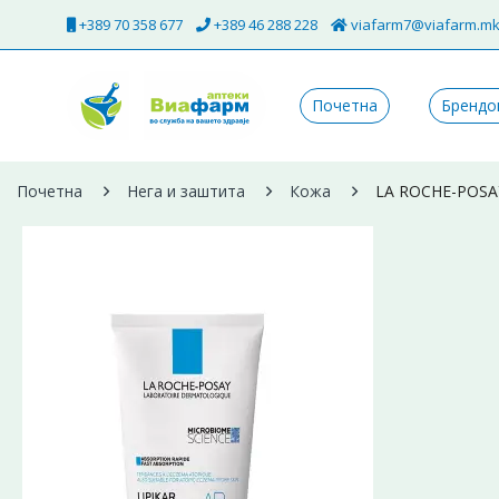
+389 70 358 677
+389 46 288 228
viafarm7@viafarm.m
Почетна
Брендо
Почетна
Нега и заштита
Кожа
LA ROCHE-POSAY