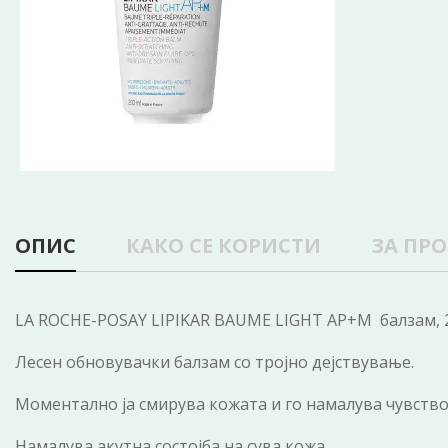
ОПИС
КАКО СЕ КОРИСТИ
ЗА ПР
LA ROCHE-POSAY LIPIKAR BAUME LIGHT AP+M балзам, 2
Лесен обновувачки балзам со тројно дејствување.
Моментално ја смирува кожата и го намалува чувство
Намалува акутна состојба на сува кожа.