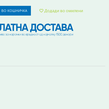
Додади во омилени
 ВО КОШНИЧКА