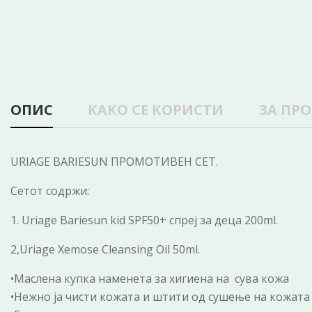
ОПИС
КАКО СЕ КОРИСТИ
ЗА ПР
URIAGE BARIESUN ПРОМОТИВЕН СЕТ.
Сетот содржи:
1. Uriage Bariesun kid SPF50+ спреј за деца 200ml.
2,Uriage Xemose Cleansing Oil 50ml.
•Маслена купка наменета за хигиена на сува кожа
•Нежно ја чисти кожата и штити од сушење на кожата