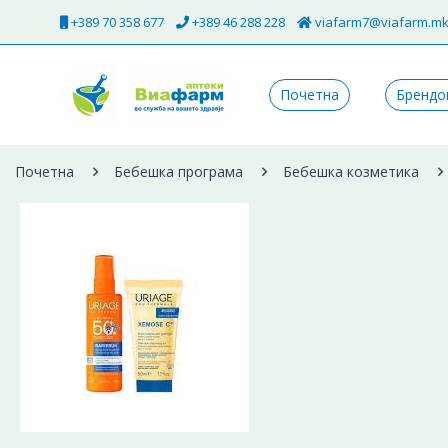
+389 70 358 677
+389 46 288 228
viafarm7@viafarm.m
Почетна
Брендо
Почетна
Бебешка програма
Бебешка козметика