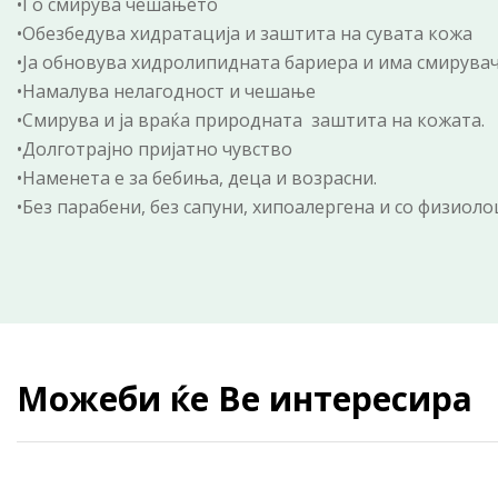
•Го смирува чешањето
•Обезбедува хидратација и заштита на сувата кожа
•Ја обновува хидролипидната бариера и има смирувачк
•Намалува нелагодност и чешање
•Смирува и ја враќа природната заштита на кожата.
•Долготрајно пријатно чувство
•Наменета е за бебиња, деца и возрасни.
•Без парабени, без сапуни, хипоалергена и со физиоло
Можеби ќе Ве интересира