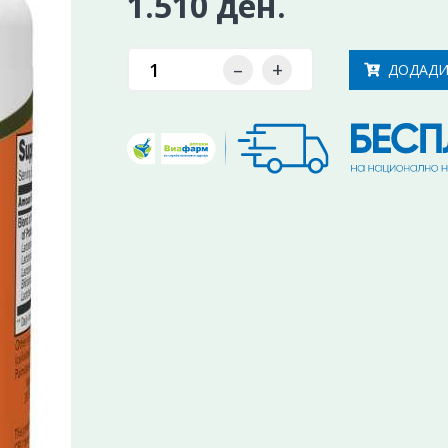
1.510 ден.
–
+
ДОДАДИ