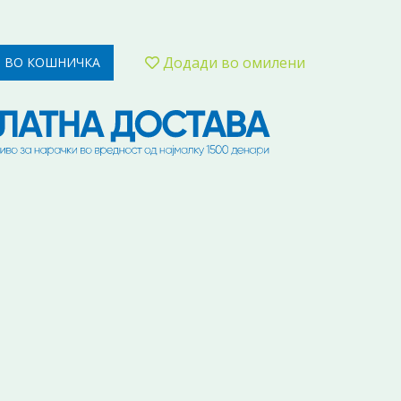
Додади во омилени
 ВО КОШНИЧКА