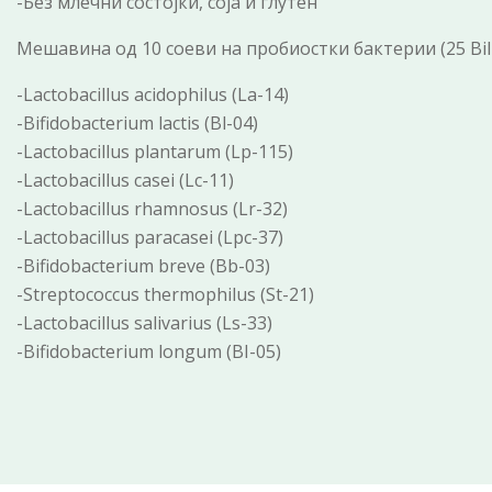
-Без млечни состојки, соја и глутен
Мешавина од 10 соеви на пробиостки бактерии 
-Lactobacillus acidophilus (La-14)
-Bifidobacterium lactis (Bl-04)
-Lactobacillus plantarum (Lp-115)
-Lactobacillus casei (Lc-11)
-Lactobacillus rhamnosus (Lr-32)
-Lactobacillus paracasei (Lpc-37)
-Bifidobacterium breve (Bb-03)
-Streptococcus thermophilus (St-21)
-Lactobacillus salivarius (Ls-33)
-Bifidobacterium longum (BI-05)