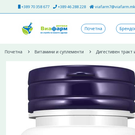
+389 70 358 677
+389 46 288 228
viafarm7@viafarm.m
Почетна
Брендо
Почетна
Витамини и суплементи
Дигестивен тракт