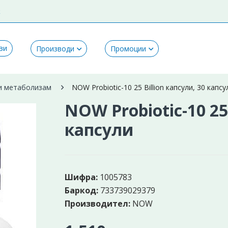
k
ви
Производи
Промоции
 и метаболизам
NOW Probiotic-10 25 Billion капсули, 30 капсу
NOW Probiotic-10 25 
капсули
Шифра:
1005783
Баркод:
733739029379
Производител:
NOW