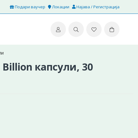
Подари ваучер
Локации
Најава / Регистрација
ли
Billion капсули, 30