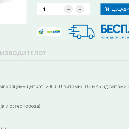
–
+
ДОДАДИ
ОИЗВОДИТЕЛОТ
г калциум цитрат, 2000 IU витамин D3 и 45 µg витамин 
ја и остеопороза)
ање