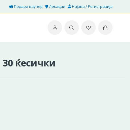
Подари ваучер
Локации
Најава / Регистрација
 30 ќесички