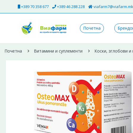
+389 70 358 677
+389 46 288 228
viafarm7@viafarm.m
Почетна
Брендо
Почетна
Витамини и суплементи
Коски, зглобови и