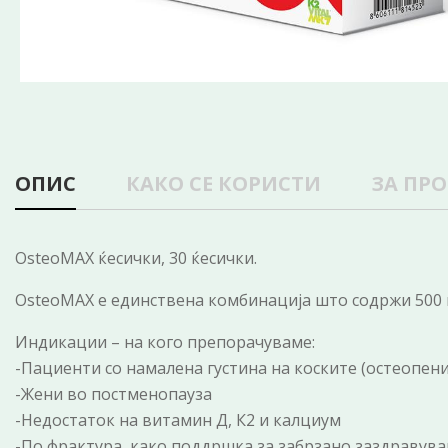
ОПИС
КАКО СЕ КОРИСТИ
ЗА ПР
OsteoMAX ќесички, 30 ќесички.
OsteoMAX е единствена комбинација што содржи 500 м
Индикации – на кого препорачуваме:
-Пациенти со намалена густина на коските (остеопени
-Жени во постменопауза
-Недостаток на витамин Д, К2 и калциум
-По фрактура, како поддршка за забрзано заздравув