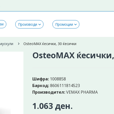
k
ви
Производи
Промоции
 мускули
OsteoMAX ќесички, 30 ќесички
OsteoMAX ќесички,
Шифра:
1008858
Баркод:
8606111814523
Производител:
VEMAX PHARMA
1.063 ден.