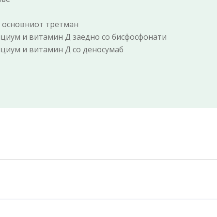
ај основниот третман
лциум и витамин Д заедно со бисфосфонати
лциум и витамин Д со деносумаб