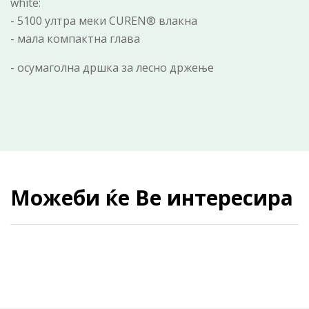
white:
- 5100 ултра меки CUREN® влакна
- мала компактна глава
- осумаголна дршка за лесно држење
Можеби ќе Ве интересира