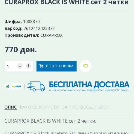
CURAPROX BLACK IS WHITE сет 2 четки
Шифра:
1008870
Баркод:
7612412423372
Производител:
CURAPROX
770 ден.
–
+
ВО КОШНИЧКА
ОПИС
КАКО СЕ КОРИСТИ
ЗА ПРОИЗВОДИТЕЛОТ
CURAPROX BLACK IS WHITE сет 2 четки.
CURAPROX CS Black is white 2/1 лимитирано издание