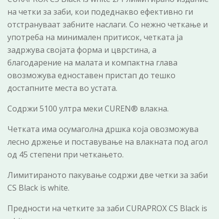
на четки за заби, кои подеднакво ефективно ги
отстрануваат забните наслаги. Со нежно четкање и
употреба на минимален притисок, четката ја
задржува својата форма и цврстина, а
благодарение на малата и компактна глава
овозможува едноставен пристап до тешко
достапните места во устата.
Содржи 5100 ултра меки CUREN® влакна.
Четката има осумаголна дршка која овозможува
лесно држење и поставување на влакната под агол
од 45 степени при четкањето.
Лимитираното пакување содржи две четки за заби
CS Black is white.
Предности на четките за заби CURAPROX CS Black is