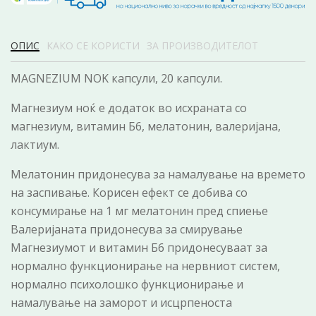
ОПИС
КАКО СЕ КОРИСТИ
ЗА ПРОИЗВОДИТЕЛОТ
MAGNEZIUM NOK капсули, 20 капсули.
Магнезиум ноќ е додаток во исхраната со
магнезиум, витамин Б6, мелатонин, валеријана,
лактиум.
Мелатонин придонесува за намалување на времето
на заспивање. Корисен ефект се добива со
консумирање на 1 мг мелатонин пред спиење
Валеријаната придонесува за смирување
Магнезиумот и витамин Б6 придонесуваат за
нормално функционирање на нервниот систем,
нормално психолошко функционирање и
намалување на заморот и исцрпеноста