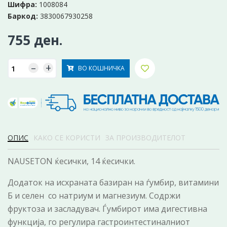
Шифра:
1008084
Баркод:
3830067930258
755 ден.
–
+
ВО КОШНИЧКА
ОПИС
КАКО СЕ КОРИСТИ
ЗА ПРОИЗВОДИТЕЛОТ
NAUSETON ќесички, 14 ќесички.
Додаток на исхраната базиран на ѓумбир, витамини
Б и селен со натриум и магнезиум. Содржи
фруктоза и засладувач. Ѓумбирот има дигестивна
функција, го регулира гастроинтестиналниот