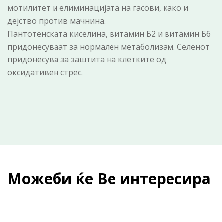
мотилитет и елиминацијата на гасови, како и
дејство против мачнина.
Пантотенската киселина, витамин Б2 и витамин Б6
придонесуваат за нормален метаболизам. Селeнот
придонесува за заштита на клетките од
оксидативен стрес.
Можеби ќе Ве интересира