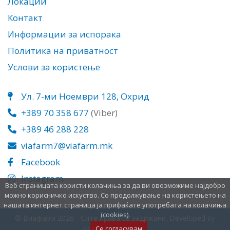
Локации
Контакт
Информации за испорака
Политика на приватност
Услови за користење
Ул. 7-ми Ноември 128, Охрид
+389 70 358 677
(Viber)
+389 46 288 228
viafarm7@viafarm.mk
Facebook
Instagram
Веб страницата користи колачиња за да ви овозможиме најдобро
можно корисничко искуство. Со продолжување на користењето на
нашата интернет страница ја прифаќате употребата на колачиња
(cookies).
© Виафарм 2026 - Сите права се задржани. Developed by
Се согласувам
GSM Media DOOEL