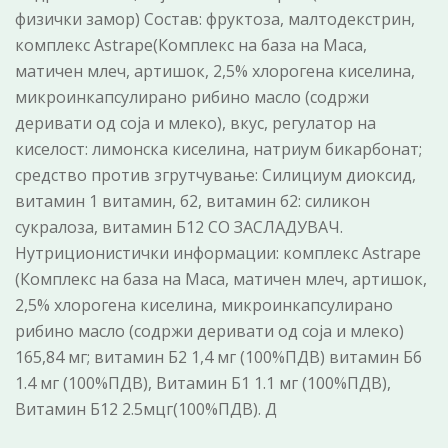
физички замор) Состав: фруктоза, малтодекстрин,
комплекс Astrape(Комплекс на база на Maca,
матичен млеч, артишок, 2,5% хлорогена киселина,
микроинкапсулирано рибино масло (содржи
деривати од соја и млеко), вкус, регулатор на
киселост: лимонска киселина, натриум бикарбонат;
средство против згрутчување: Силициум диоксид,
витамин 1 витамин, б2, витамин б2: силикон
сукралоза, витамин Б12 СО ЗАСЛАДУВАЧ.
Нутриционистички информации: комплекс Astrape
(Комплекс на база на Maca, матичен млеч, артишок,
2,5% хлорогена киселина, микроинкапсулирано
рибино масло (содржи деривати од соја и млеко)
165,84 мг; витамин Б2 1,4 мг (100%ПДВ) витамин Б6
1.4 мг (100%ПДВ), Витамин Б1 1.1 мг (100%ПДВ),
Витамин Б12 2.5мцг(100%ПДВ). Д