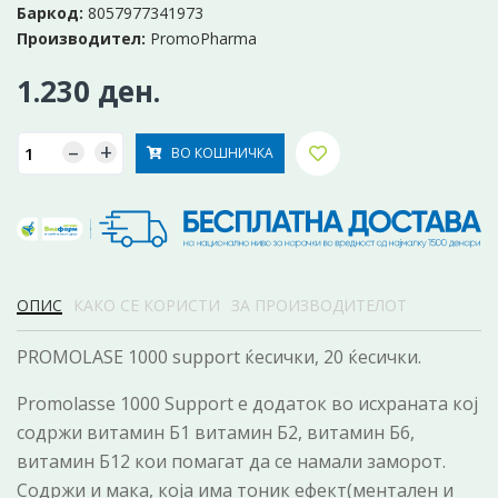
Баркод:
8057977341973
Производител:
PromoPharma
1.230 ден.
–
+
ВО КОШНИЧКА
ОПИС
КАКО СЕ КОРИСТИ
ЗА ПРОИЗВОДИТЕЛОТ
PROMOLASE 1000 support ќесички, 20 ќесички.
Promolasse 1000 Support е додаток во исхраната кој
содржи витамин Б1 витамин Б2, витамин Б6,
витамин Б12 кои помагат да се намали заморот.
Содржи и мака, која има тоник ефект(ментален и