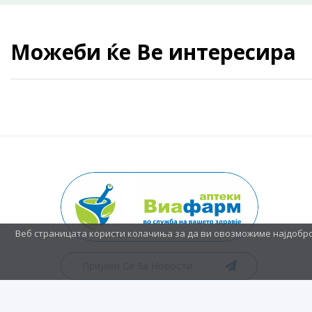
Можеби ќе Ве интересира
Веб страницата користи колачиња за да ви овозможиме најдобр