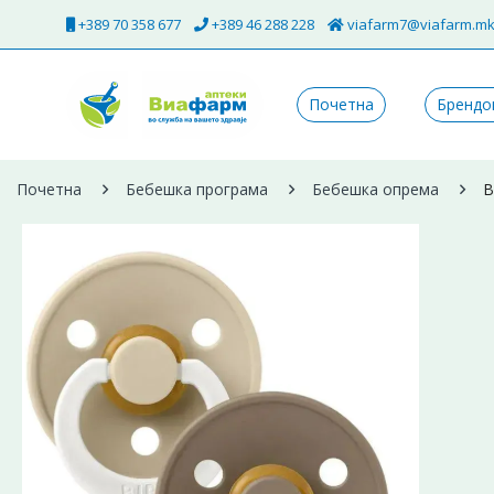
+389 70 358 677
+389 46 288 228
viafarm7@viafarm.m
Почетна
Брендо
Почетна
Бебешка програма
Бебешка опрема
B