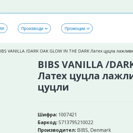
k
ви
Производи
Промоции
IBS VANILLA /DARK OAK GLOW IN THE DARK Латех цуцла лажливка 
BIBS VANILLA /DAR
Латех цуцла лажлив
цуцли
Шифра:
1007421
Баркод:
5713795210022
Производител:
BIBS, Denmark