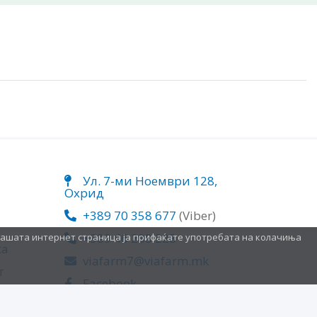
Ул. 7-ми Ноември 128,
Охрид
+389 70 358 677
(Viber)
+389 46 288 228
нашата интернет страница ја прифаќате употребата на колачиња
ка
viafarm7@viafarm.mk
т
Facebook
Instagram