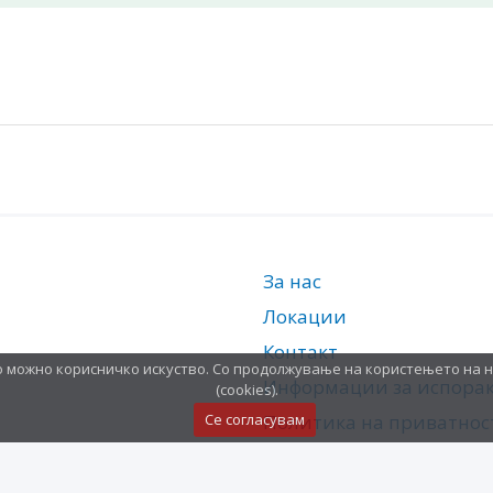
За нас
Локации
Контакт
о можно корисничко искуство. Со продолжување на користењето на 
Информации за испора
(cookies).
Политика на приватнос
Се согласувам
Услови за користење