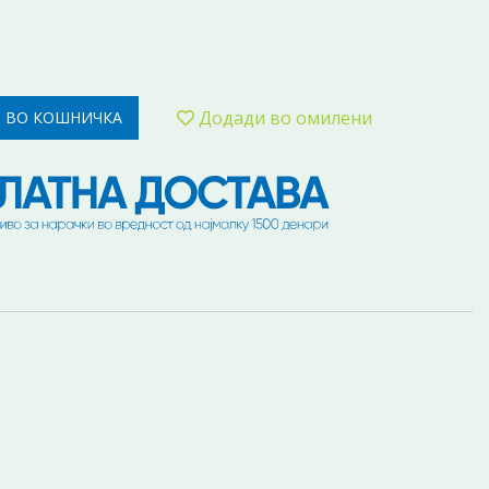
Додади во омилени
 ВО КОШНИЧКА