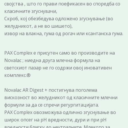
својства , што го прави поефикасен во споредба со
класичните згуснувачи,
Скроб, кој обезбедува одложено згуснување (во
желудникот, а не во шишето),
извор на влакна, гума од рогач или ксантанска гума.
PAX Complex е присутен само во производите на
Novalac ; ниедна друга млечна формула на
светскиот пазар не го содржи овој иновативен
комплекс.®
Novalac AR Digest + постигнува поголема
вискозност во желудникот од класичните млечни
формули за да се спречи регургитацијата.
PAX Complex овозможува одлично згуснување во
широк опсег на pH вредности, дури и при pH
вредности блиску до неутралните. Млекото за