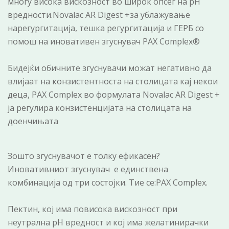
многу висока вискозност во широк опсег на pH
вредности.Novalac AR Digest +за ублажување
нарегургитација, тешка регургитација и ГЕРБ со
помош на иновативен згуснувач PAX Complex®
Бидејќи обичните згуснувачи можат негативно да
влијаат на конзистентноста на столицата кај некои
деца, PAX Complex во формулата Novalac AR Digest +
ја регулира конзистенцијата на столицата на
доенчињата
Зошто згуснувачот е толку ефикасен?
Иновативниот згуснувач е единствена
комбинација од три состојки. Тие се:PAX Complex.
Пектин, кој има повисока вискозност при
неутрална pH вредност и кој има желатинирачки