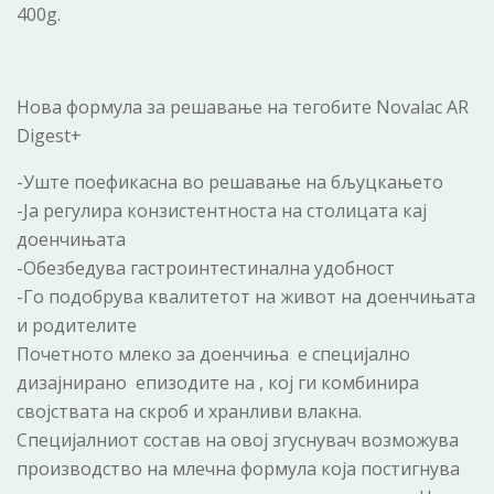
400g.
Нова формула за решавање на тегобите Novalac AR
Digest+
-Уште поефикасна во решавање на бљуцкањето
-Ја регулира конзистентноста на столицата кај
доенчињата
-Обезбедува гастроинтестинална удобност
-Го подобрува квалитетот на живот на доенчињата
и родителите
Почетното млеко за доенчиња е специјално
дизајниранo епизодите на , кој ги комбинира
својствата на скроб и хранливи влакна.
Специјалниот состав на овој згуснувач возможува
производство на млечна формула која постигнува