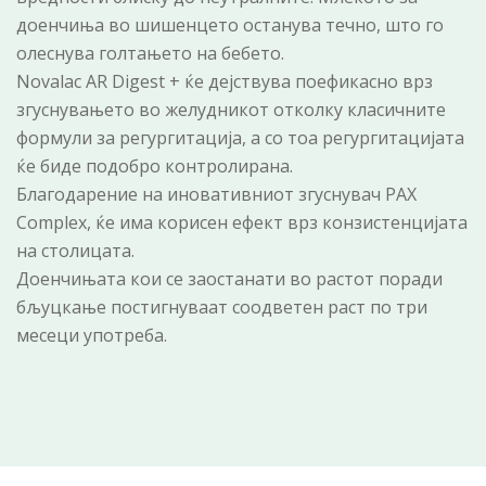
доенчиња во шишенцето останува течно, што го
олеснува голтањето на бебето.
Novalac AR Digest + ќе дејствува поефикасно врз
згуснувањето во желудникот отколку класичните
формули за регургитација, а со тоа регургитацијата
ќе биде подобро контролирана.
Благодарение на иновативниот згуснувач PAX
Complex, ќе има корисен ефект врз конзистенцијата
на столицата.
Доенчињата кои се заостанати во растот поради
бљуцкање постигнуваат соодветен раст по три
месеци употреба.