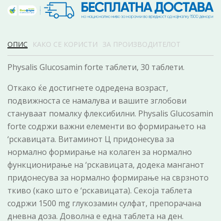
ОПИС
КАКО СЕ КОРИСТИ
ЗА ПРОИЗВОДИТЕЛОТ
Physalis Glucosamin forte таблети, 30 таблети.
Откако ќе достигнете одредена возраст,
подвижноста се намалува и вашите зглобови
стануваат помалку флексибилни. Physalis Glucosamin
forte содржи важни елементи во формирањето на
‘рскавицата. Витаминот Ц придонесува за
нормално формирање на колаген за нормално
функционирање на ‘рскавицата, додека манганот
придонесува за нормално формирање на сврзното
ткиво (како што е ‘рскавицата). Секоја таблета
содржи 1500 mg глукозамин сулфат, препорачана
дневна доза. Доволна е една таблета на ден.