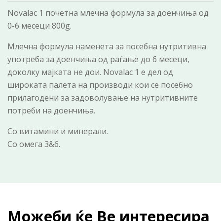
Novalac 1 почетна млечна формула за доенчиња од
0-6 месеци 800g.
Млечна формула наменета за посебна нутритивна
употреба за доенчиња од раѓање до 6 месеци,
доколку мајката не дои. Novalac 1 е дел од
широката палета на производи кои се посебно
прилагодени за задоволување на нутритивните
потреби на доенчиња.
Со витамини и минерали.
Со омега 3&6.
Можеби ќе Ве интересира