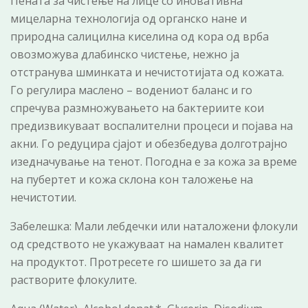
Пената за чистење на лице со иновативна
мицеларна технологија од органско нане и
природна салицилна киселина од кора од врба
овозможува длабинско чистење, нежно ја
отстранува шминката и нечистотијата од кожата.
Го регулира маслено – водениот баланс и го
спречува размножувањето на бактериите кои
предизвикуваат воспалителни процеси и појава на
акни. Го редуцира сјајот и обезбедува долготрајно
изедначување на тенот. Погодна е за кожа за време
на пубертет и кожа склона кон таложење на
нечистотии.
Забелешка: Мали лебдечки или наталожени флокули
од средството не укажуваат на намален квалитет
на продуктот. Протресете го шишето за да ги
растворите флокулите.