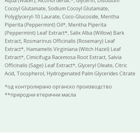
Aqua (Water), Alcohol denat.*, Glycerin, Disodium
Cocoyl Glutamate, Sodium Cocoyl Glutamate,
Polyglyceryl-10 Laurate, Coco-Glucoside, Mentha
Piperita (Peppermint) Oil*, Mentha Piperita
(Peppermint) Leaf Extract*, Salix Alba (Willow) Bark
Extract, Rosmarinus Officinalis (Rosemary) Leaf
Extract*, Hamamelis Virginiana (Witch Hazel) Leaf
Extract*, Cimicifuga Racemosa Root Extract, Salvia
Officinalis (Sage) Leaf Extract*, Glyceryl Oleate, Citric
Acid, Tocopherol, Hydrogenated Palm Glycerides Citrate
*од контролирано органско производство
**природни етерични масла