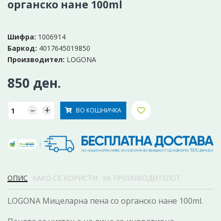
органско нане 100ml
Шифра:
1006914
Баркод:
4017645019850
Производител:
LOGONA
850 ден.
–
+
ВО КОШНИЧКА
ОПИС
КАКО СЕ КОРИСТИ
ЗА ПРОИЗВОДИТЕЛОТ
LOGONA Мицеларна пена со органско нане 100ml.