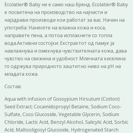
Ecolatier® Baby не е само наш бренд. Ecolatier® Baby
е посветена на производство на најчисти и
најздрави производи кои работат за вас. Начин на
употреба: Нанесете на влажна кожа и коса,
направете пена, а потоа исплакнете со топла
вода.Активни состојки: Екстрактот од памук ја
навлажнува и омекнува чувствителната кожа, дава
чувство на свежина и удобност Млечната киселина
го одржува природното заштитно ниво на pH на
младата кожа.
Состав:
Aqua with infusion of Gossypium Hirsutum (Cotton)
Seed Extract; Cocamidopropyl Betaine, Sodium Coco-
Sulfate, Coco Glucoside, Vegetable Glycerin, Sodium
Chloride, Lactic Acid, Benzyl Alcohol, Salicylic Acid, Sorbic
Acid, Maltooligosyl Glucoside, Hydrogenated Starch