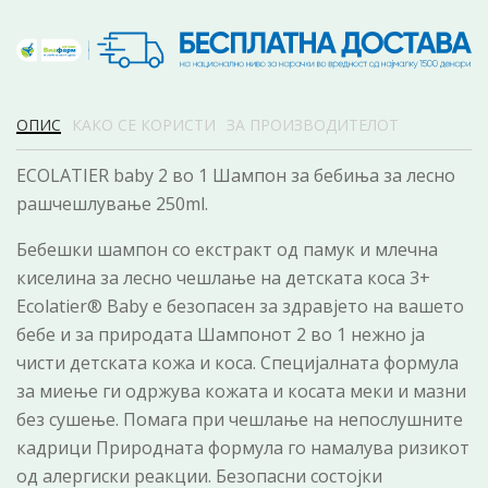
ОПИС
КАКО СЕ КОРИСТИ
ЗА ПРОИЗВОДИТЕЛОТ
ECOLATIER baby 2 во 1 Шампон за бебиња за лесно
рашчешлување 250ml.
Бебешки шампон со екстракт од памук и млечна
киселина за лесно чешлање на детската коса 3+
Ecolatier® Baby е безопасен за здравјето на вашето
бебе и за природата Шампонот 2 во 1 нежно ја
чисти детската кожа и коса. Специјалната формула
за миење ги одржува кожата и косата меки и мазни
без сушење. Помага при чешлање на непослушните
кадрици Природната формула го намалува ризикот
од алергиски реакции. Безопасни состојки