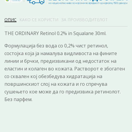
ОПИС
КАКО СЕ КОРИСТИ
ЗА ПРОИЗВОДИТЕЛОТ
THE ORDINARY Retinol 0.2% in Squalane 30ml.
Формулација без вода со 0,2% чист ретинол,
состојка која ја намалува видливоста на фините
линии и брчки, предизвикани од недостаток на
еластин и колаген во кожата. Растворот е збогатен
со сквален кој обезбедува хидратација на
површинскиот слој на кожата и го спречува
сушењето кое може да го предизвика ретинолот.
Без парфем.