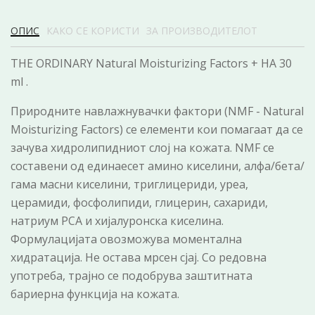
ОПИС
КАКО СЕ КОРИСТИ
ЗА ПРОИЗВОДИТЕЛОТ
THE ORDINARY Natural Moisturizing Factors + HA 30
ml .
Природните навлажнувачки фактори (NMF - Natural
Moisturizing Factors) се елементи кои помагаат да се
зачува хидролипидниот слој на кожата. NMF се
составени од единаесет амино киселини, алфа/бета/
гама масни киселини, триглицериди, уреа,
церамиди, фосфолипиди, глицерин, сахариди,
натриум PCA и хијалуронска киселина.
Формулацијата овозможува моментална
хидратација. Не остава мрсен сјај. Со редовна
употреба, трајно се подобрува заштитната
бариерна функција на кожата.