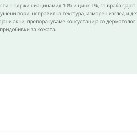
ти. Содржи ниацинамид 10% и цинк 1%, го враќа сјајот н
пушени пори, неправилна текстура, изморен изглед и д
тојани акни, препорачуваме консултација со дерматолог
придобивки за кожата.