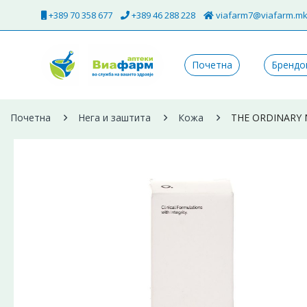
+389 70 358 677
+389 46 288 228
viafarm7@viafarm.m
Почетна
Брендо
Почетна
Нега и заштита
Кожа
THE ORDINARY N