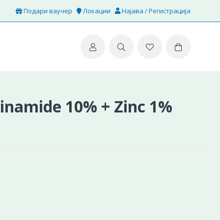
Подари ваучер
Локации
Најава / Регистрација
namide 10% + Zinc 1%