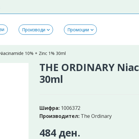
k
ви
Производи
Промоции
iacinamide 10% + Zinc 1% 30ml
THE ORDINARY Niaci
30ml
Шифра:
1006372
Производител:
The Ordinary
484 ден.