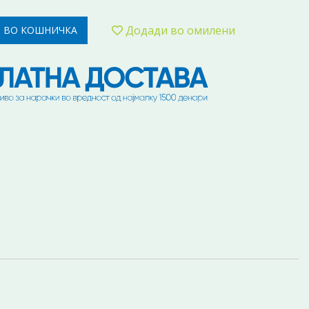
Додади во омилени
 ВО КОШНИЧКА