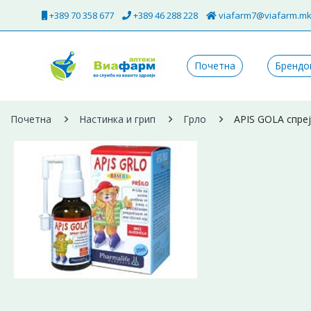
+389 70 358 677
+389 46 288 228
viafarm7@viafarm.m
Почетна
Брендо
Почетна
Настинка и грип
Грло
APIS GOLA спреј