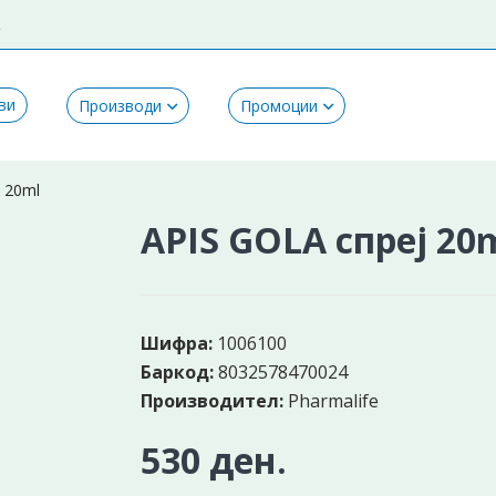
k
ви
Производи
Промоции
 20ml
APIS GOLA спреј 20
Шифра:
1006100
Баркод:
8032578470024
Производител:
Pharmalife
530 ден.