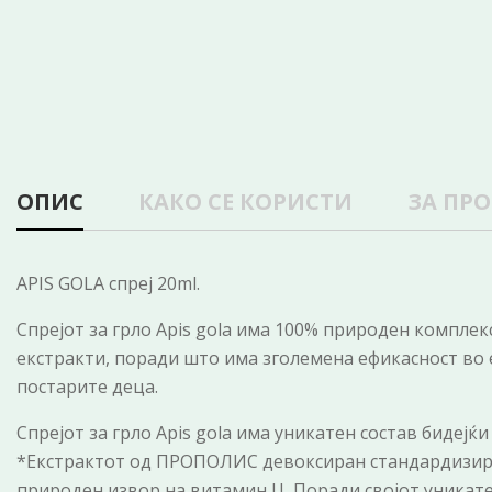
ОПИС
КАКО СЕ КОРИСТИ
ЗА ПР
APIS GOLA спреј 20ml.
Спрејот за грло Apis gola има 100% природен компле
екстракти, поради што има зголемена ефикасност во 
постарите деца.
Спрејот за грло Apis gola има уникатен состав бидејќи
*Екстрактот од ПРОПОЛИС девоксиран стандардизиран
природен извор на витамин Ц. Поради својот уникате