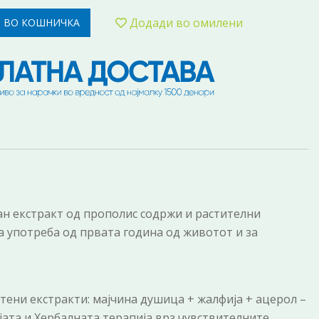
Додади во омилени
 ВО КОШНИЧКА
ан екстракт од прополис содржи и растителни
 употреба од првата година од животот и за
ени екстракти: мајчина душица + жалфија + ацерол –
ата и Хербалната терапија врз чувствителните