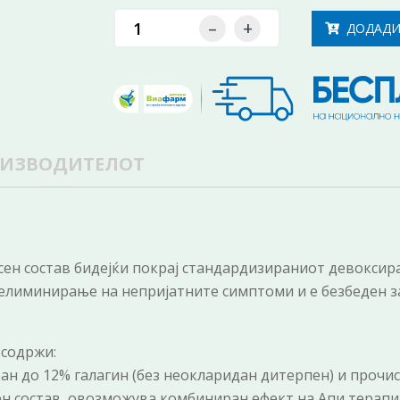
–
+
ДОДАДИ
ОИЗВОДИТЕЛОТ
ксен состав бидејќи покрај стандардизираниот девоксир
елиминирање на непријатните симптоми и е безбеден за
 содржи:
 до 12% галагин (без неокларидан дитерпен) и прочист
н состав, овозможува комбиниран ефект на Апи терапиј