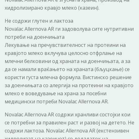
хидролизирано кравјо млеко (казеин).
Не содржи глутен и лактоза
Novalac Allernova AR ги задоволува сите нутритивни
потреби на доенчињата
Лекување на пречувствителност на протеини на
кравјото млеко вклучува целосно отфрлање на
млечни белковини од храната на доенчињата, а за
да се намали враќањето на храната (бљуцкање) се
користи густа млечна формула. Вистинско решение
за доенчињата со алергија на протеини на кравјото
млеко е воведување на храна за посебни
медицински потреби Novalac Allernova AR.
Novalac Allernova AR содржи хранливи состојки кои
се потребни за правилен раст и развој на детето. Не
содржи лактоза. Novalac Allernova AR (екстензивен
хидролизат на казеинот) со додадаток на