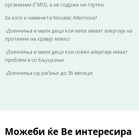
организми (ГМО), а не содржи ни глутен.
За кого е наменета Novalac Allernova?
-Доенчиња и мали деца кои веќе имаат алергија на
протеини на кравјо млеко
-Доенчиња и мали деца кои освен алергија имаат
проблем и со бљуцкање
-Доенчиња од раѓање до 36 месеци
Можеби ќе Ве интересира