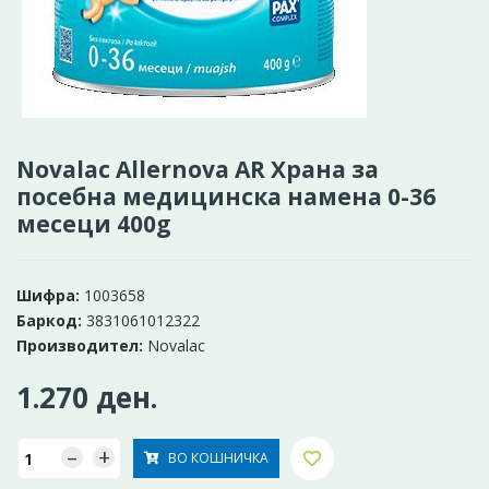
Novalac Allernova AR Храна за
посебна медицинска намена 0-36
месеци 400g
Шифра:
1003658
Баркод:
3831061012322
Производител:
Novalac
1.270 ден.
–
+
ВО КОШНИЧКА