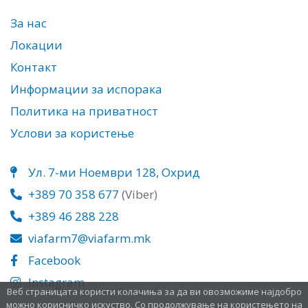
За нас
Локации
Контакт
Информации за испорака
Политика на приватност
Услови за користење
Ул. 7-ми Ноември 128, Охрид
+389 70 358 677
(Viber)
+389 46 288 228
viafarm7@viafarm.mk
Facebook
Instagram
Веб страницата користи колачиња за да ви овозможиме најдобро
можно корисничко искуство. Со продолжување на користењето на