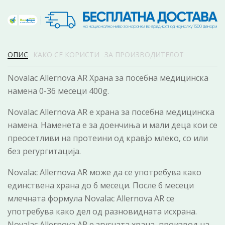
ОПИС
КАКО СЕ КОРИСТИ
ЗА ПРОИЗВОДИТЕЛОТ
Novalac Allernova AR Храна за посебна медицинска
намена 0-36 месеци 400g.
Novalac Allernova AR е храна за посебна медицинска
намена. Наменета е за доенчиња и мали деца кои се
преосетливи на протеини од кравјо млеко, со или
без регургитација.
Novalac Allernova AR може да се употребува како
единствена храна до 6 месеци. После 6 месеци
млечната формула Novalac Allernova AR се
употребува како дел од разновидната исхрана.
Novalac Allernova AR е згусната храна, производ на