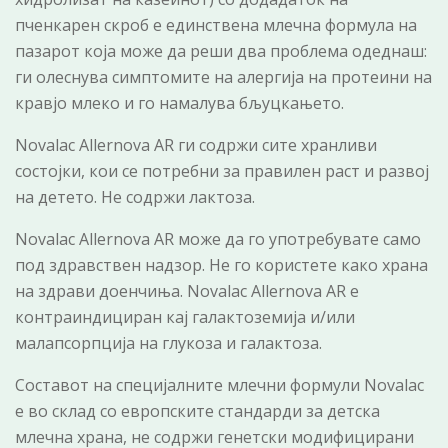
пченкарен скроб е единствена млечна формула на
пазарот која може да реши два проблема одеднаш:
ги олеснува симптомите на алергија на протеини на
кравјо млеко и го намалува бљуцкањето.
Novalac Allernova AR ги содржи сите хранливи
состојки, кои се потребни за правилен раст и развој
на детето. Не содржи лактоза.
Novalac Allernovа AR може да го употребувате само
под здравствен надзор. Не го користете како храна
на здрави доенчиња. Novalac Allernova AR е
контраиндициран кај галактоземија и/или
малапсорпција на глукоза и галактоза.
Составот на специјалните млечни формули Novalac
е во склад со европските стандарди за детска
млечна храна, не содржи генетски модифицирани