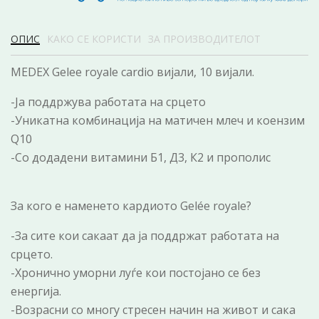
ОПИС
КАКО СЕ КОРИСТИ
ЗА ПРОИЗВОДИТЕЛОТ
MEDEX Gelee royale cardio вијали, 10 вијали.
-Ја поддржува работата на срцето
-Уникатна комбинација на матичен млеч и коензим
Q10
-Со додадени витамини Б1, Д3, К2 и прополис
За кого е наменето кардиото Gelée royale?
-За сите кои сакаат да ја поддржат работата на
срцето.
-Хронично уморни луѓе кои постојано се без
енергија.
-Возрасни со многу стресен начин на живот и сака