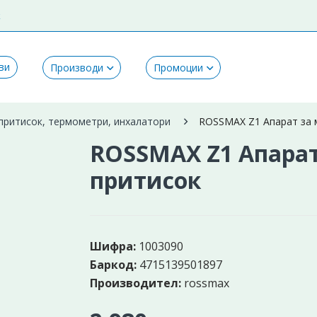
k
ви
Производи
Промоции
притисок, термометри, инхалатори
ROSSMAX Z1 Апарат за 
ROSSMAX Z1 Апарат
притисок
Шифра:
1003090
Баркод:
4715139501897
Производител:
rossmax