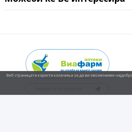
Веб страницата користи колачиња за да ви овозможиме најдобр