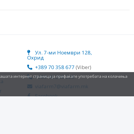
Ул. 7-ми Ноември 128,
Охрид
+389 70 358 677
(Viber)
+389 46 288 228
нашата интернет страница ја прифаќате употребата на колачиња
ка
viafarm7@viafarm.mk
т
Facebook
Instagram