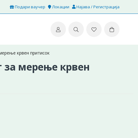
Подари ваучер
Локации
Најава / Регистрација
мерење крвен притисок
 за мерење крвен