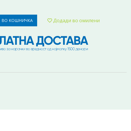
Додади во омилени
 ВО КОШНИЧКА