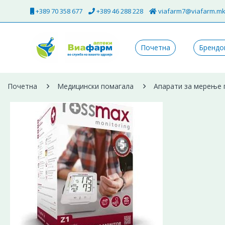
+389 70 358 677
+389 46 288 228
viafarm7@viafarm.m
Почетна
Брендо
Почетна
Медицински помагала
Апарати за мерење 