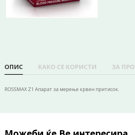
ОПИС
КАКО СЕ КОРИСТИ
ЗА ПР
ROSSMAX Z1 Апарат за мерење крвен притисок.
Можеби ќе Ве интересира