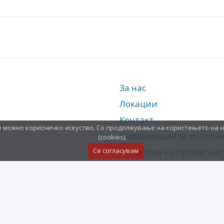
За нас
Локации
Контакт
о можно корисничко искуство. Со продолжување на користењето на 
Информации за испора
(cookies).
Политика на приватнос
Се согласувам
Услови за користење