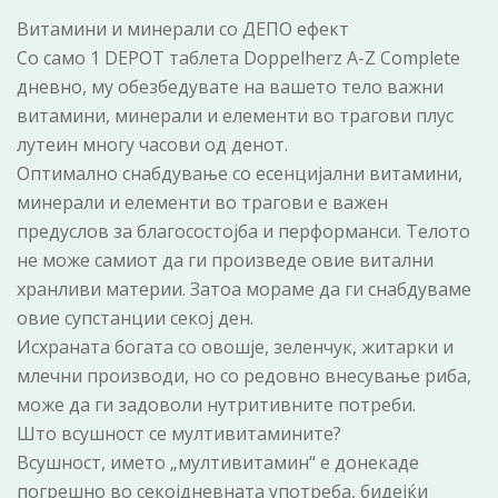
Витамини и минерали со ДЕПО ефект
Со само 1 DEPOT таблета Doppelherz A-Z Complete
дневно, му обезбедувате на вашето тело важни
витамини, минерали и елементи во трагови плус
лутеин многу часови од денот.
Оптимално снабдување со есенцијални витамини,
минерали и елементи во трагови е важен
предуслов за благосостојба и перформанси. Телото
не може самиот да ги произведе овие витални
хранливи материи. Затоа мораме да ги снабдуваме
овие супстанции секој ден.
Исхраната богата со овошје, зеленчук, житарки и
млечни производи, но со редовно внесување риба,
може да ги задоволи нутритивните потреби.
Што всушност се мултивитамините?
Всушност, името „мултивитамин“ е донекаде
погрешно во секојдневната употреба, бидејќи