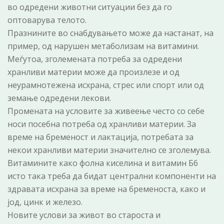
во одредени животни ситуации без да го
оптоварува телото.
Празнините во снабдувањето може да настанат, на
пример, од нарушен метаболизам на витамини.
Меѓутоа, зголемената потреба за одредени
хранливи материи може да произлезе и од
неурамнотежена исхрана, стрес или спорт или од
земање одредени лекови.
Промената на условите за живеење често со себе
носи посебна потреба од хранливи материи. За
време на бременост и лактација, потребата за
некои хранливи материи значително се зголемува.
Витамините како фолна киселина и витамин Б6
исто така треба да бидат централни компоненти на
здравата исхрана за време на бременоста, како и
јод, цинк и железо.
Новите услови за живот во староста и