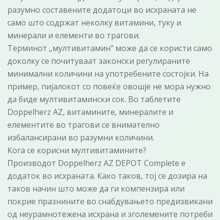
разумно составените додатоци во исхраната не
само што содржат неколку витамини, туку и
минерали и елементи во трагови.
Терминот „мултивитамин“ може да се користи само
доколку се почитуваат законски регулираните
минимални количини на употребените состојки. На
пример, пијалокот со повеќе овошје не мора нужно
да биде мултивитамински сок. Во таблетите
Doppelherz AZ, витамините, минералите и
елементите во трагови се внимателно
избалансирани во разумни количини.
Кога се корисни мултивитамините?
Производот Doppelherz AZ DEPOT Complete е
додаток во исхраната. Како таков, тој се дозира на
таков начин што може да ги компензира или
покрие празнините во снабдувањето предизвикани
од неурамнотежена исхрана и зголемените потреби