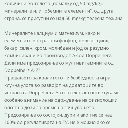
количини во телото (помалку од 50 mg/kg),
минералите или „обемните елементи“, од друга
страна, се присутни со над 50 mg/kg телесна тежина.
.
Минералите калциум и магнезиум, како и
елементите во трагови фосфор, железо, цинк,
бакар, селен, хром, молибден и јод се разумно
комбинирани во производот АЗ од Doppelherz.
Дали има предозирање со мултивитамините од
Doppelherz A-Z?
Прашањето за квалитетот и безбедноста игра
клучна улога во развојот на додатоците во
исхраната Doppelherz. Затоа секогаш посветуваме
особено внимание на одржување на физиолошки
опсег на дози за време на зачнувањето.
Предозирање со состојки, дури и ако тие се над
100% од регулативата на ЕУ, не е можно ако се