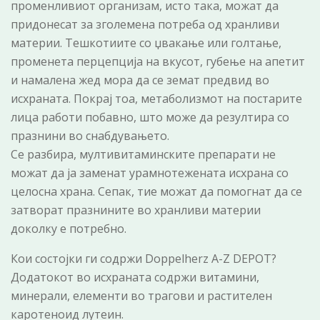
променливиот организам, исто така, можат да
придонесат за зголемена потреба од хранливи
материи. Тешкотиите со џвакање или голтање,
променета перцепција на вкусот, губење на апетит
и намалена жед мора да се земат предвид во
исхраната. Покрај тоа, метаболизмот на постарите
лица работи побавно, што може да резултира со
празнини во снабдувањето.
Се разбира, мултивитаминските препарати не
можат да ја заменат урамнотежената исхрана со
целосна храна. Сепак, тие можат да помогнат да се
затворат празнините во хранливи материи
доколку е потребно.
Кои состојки ги содржи Doppelherz A-Z DEPOT?
Додатокот во исхраната содржи витамини,
минерали, елементи во трагови и растителен
каротеноид лутеин.