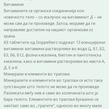
Витамини:
Витамините се органски соединенија кои
човечкото тело – со исклучок на витаминот Д – не
може сам да ги произведе. Затоа, мораме да ги
направиме достапни на нашиот организам со
храна.
АЗ таблетите од Doppelherz содржат 13 есенцијални
витамини: витамини растворливи во вода Ц, Б1, Б2,
Б3, Б6, Б12, фолна киселина, биотин и пантотенска
киселина, како и витамини растворливи во масти А,
Д, Е и К.
Минерали и елементи во трагови:
Минералите и елементите во трагови се исто така
супстанции што телото не може да ги произведе.
Разликата меѓу нив е само во количината што ја
бара телото. Елементите во трагови буквално се
наоѓаат само во „трагите“, односно во многу мали