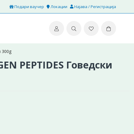
Подари ваучер
Локации
Најава / Регистрација
 300g
EN PEPTIDES Говедски