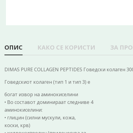
ОПИС
КАКО СЕ КОРИСТИ
ЗА ПР
DIMAS PURE COLLAGEN PEPTIDES Говедски колаген 30
Говедскиот колаген (тип 1 и тип 3) е
богат извор на аминокиселини
• Во составот доминираат следниве 4
аминокиселини:
• глицин (силни мускули, кожа,
коски, крв)