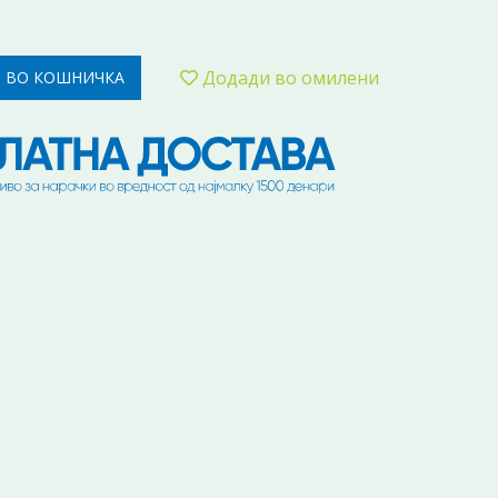
Додади во омилени
 ВО КОШНИЧКА