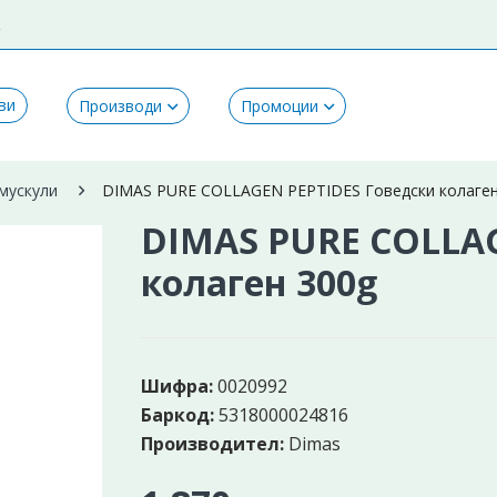
k
ви
Производи
Промоции
 мускули
DIMAS PURE COLLAGEN PEPTIDES Говедски колаген
DIMAS PURE COLLAG
колаген 300g
Шифра:
0020992
Баркод:
5318000024816
Производител:
Dimas