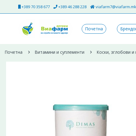
+389 70 358 677
+389 46 288 228
viafarm7@viafarm.m
Почетна
Брендо
Почетна
Витамини и суплементи
Коски, зглобови и