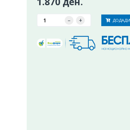
1.870 ден.
–
+
ДОДАДИ