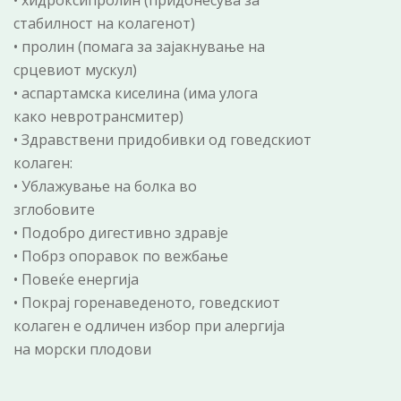
• хидроксипролин (придонесува за
стабилност на колагенот)
• пролин (помага за зајакнување на
срцевиот мускул)
• аспартaмска киселина (има улога
како невротрансмитер)
• Здравствени придобивки од говедскиот
колаген:
• Ублажување на болка во
зглобовите
• Подобро дигестивно здравје
• Побрз опоравок по вежбање
• Повеќе енергија
• Покрај горенаведеното, говедскиот
колаген е одличен избор при алергија
на морски плодови