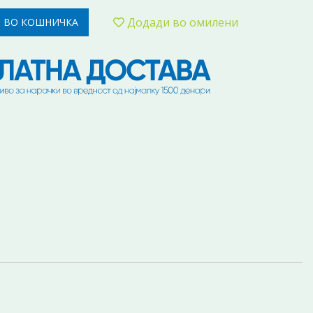
Додади во омилени
 ВО КОШНИЧКА