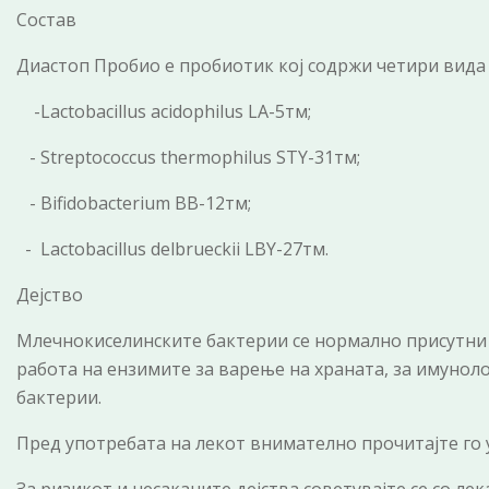
Состав
Диастоп Пробио е пробиотик кој содржи четири вида
-Lactobacillus acidophilus LA-5тм;
- Streptococcus thermophilus STY-31тм;
- Bifidobacterium BB-12тм;
- Lactobacillus delbrueckii LBY-27тм.
Дејство
Млечнокиселинските бактерии се нормално присутни в
работа на ензимите за варење на храната, за имунол
бактерии.
Пред употребата на лекот внимателно прочитајте го 