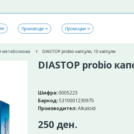
k
ви
Производи
Промоции
 и метаболизам
DIASTOP probio капсули, 10 капсули
DIASTOP probio кап
Шифра:
0005223
Баркод:
5310001230975
Производител:
Alkaloid
250 ден.