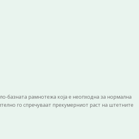
ело-базната рамнотежа која е неопходна за нормална
ително го спречуваат прекумерниот раст на штетните