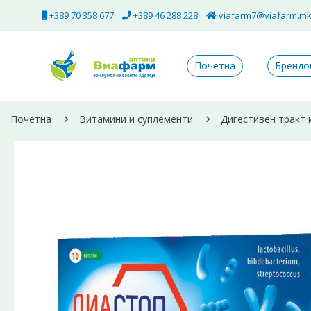
+389 70 358 677
+389 46 288 228
viafarm7@viafarm.m
Почетна
Брендо
Почетна
Витамини и суплементи
Дигестивен тракт