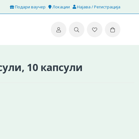
Подари ваучер
Локации
Најава / Регистрација
сули, 10 капсули