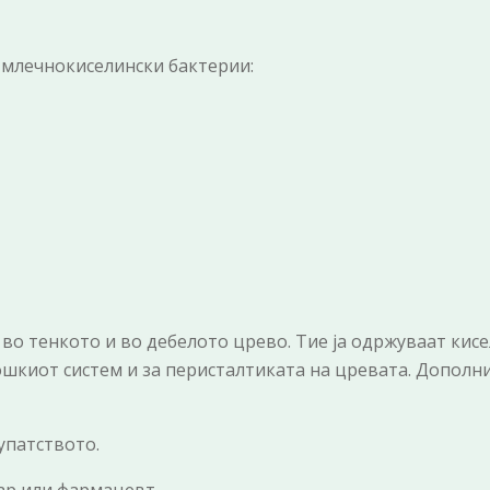
 млечнокиселински бактерии:
о тенкото и во дебелото црево. Тие ја одржуваат кис
ошкиот систем и за перисталтиката на цревата. Дополн
упатството.