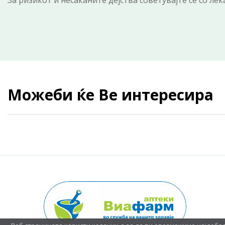
За ризикот и несаканите дејства советувајте се со ле
Можеби ќе Ве интересира