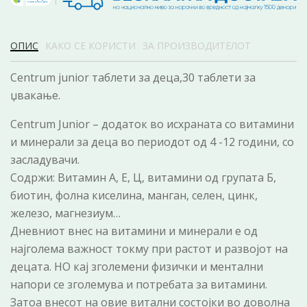
ОПИС
КАКО СЕ КОРИСТИ
ЗА ПРОИЗВОДИТЕЛОТ
Centrum junior таблети за деца,30 таблети за
џвакање.
Centrum Junior – додаток во исхраната со витамини
и минерали за деца во периодот од 4 -12 години, со
засладувачи.
Содржи: Витамин А, Е, Ц, витамини од групата Б,
биотин, фолна киселина, манган, селен, цинк,
железо, магнезиум…
Дневниот внес на витамини и минерали е од
најголема важност токму при растот и развојот на
децата. НО кај зголемени физички и ментални
напори се зголемува и потребата за витамини.
Затоа внесот на овие витални состојки во доволна