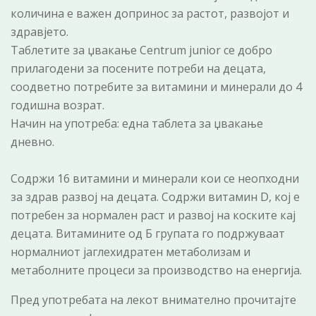
количина е важен допринос за растот, развојот и
здравјето.
Таблетите за џвакање Centrum junior се добро
прилагодени за посените потреби на децата,
соодветно потребите за витамини и минерали до 4
годишна возрат.
Начин на употреба: една таблета за џвакање
дневно.
Содржи 16 витамини и минерали кои се неопходни
за здрав развој на децата. Содржи витамин D, кој е
потребен за нормален раст и развој на коските кај
децата. Витамините од Б групата го подржуваат
нормалниот јаглехидратен метаболизам и
метаболните процеси за производство на енергија.
Пред употребата на лекот внимателно прочитајте