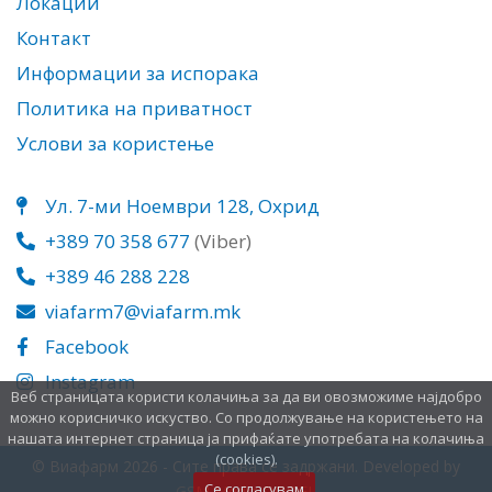
Локации
Контакт
Информации за испорака
Политика на приватност
Услови за користење
Ул. 7-ми Ноември 128, Охрид
+389 70 358 677
(Viber)
+389 46 288 228
viafarm7@viafarm.mk
Facebook
Instagram
Веб страницата користи колачиња за да ви овозможиме најдобро
можно корисничко искуство. Со продолжување на користењето на
нашата интернет страница ја прифаќате употребата на колачиња
(cookies).
© Виафарм 2026 - Сите права се задржани. Developed by
Се согласувам
GSM Media DOOEL