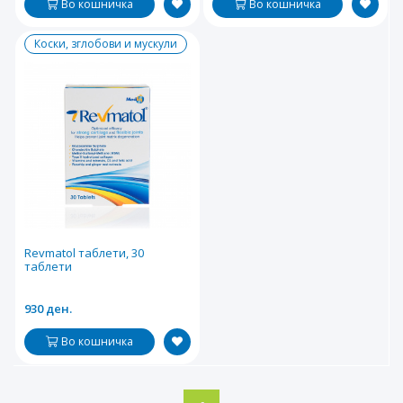
Во кошничка
Во кошничка
Коски, зглобови и мускули
Revmatol таблети, 30
таблети
930 ден.
Во кошничка