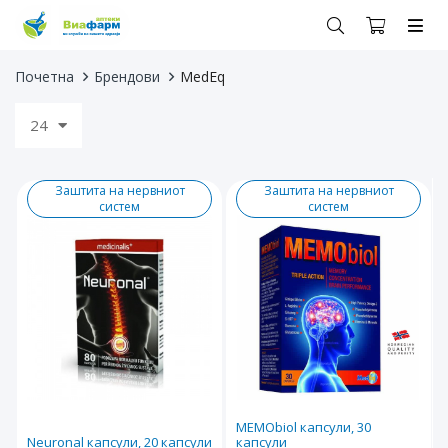
Почетна
Брендови
MedEq
24
Заштита на нервниот
Заштита на нервниот
систем
систем
MEMObiol капсули, 30
Neuronal капсули, 20 капсули
капсули