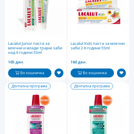
Lacalut Junior паста за
Lacalut Kids паста за млечни
млечни и млади трајни заби
заби 2-6 години 55ml
над 6 години 55ml
165 ден.
160 ден.
Во кошничка
Во кошничка
Дентална програма
Дентална програма