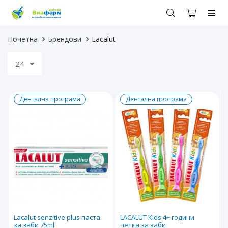
Почетна
Брендови
Lacalut
24
Дентална програма
Дентална програма
Lacalut senzitive plus паста
LACALUT Kids 4+ години
за заби 75ml
четка за заби