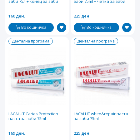
заби 75л + конец за заби
заби 75ml + четка за заби
160 ден.
225 ден.
Во кошничка
Во кошничка
Дентална програма
Дентална програма
LACALUT Caries Protection
LACALUT white&repair паста
паста за заби 75ml
за заби 75ml
169 ден.
225 ден.