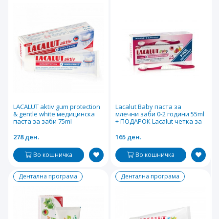
LACALUT aktiv gum protection
Lacalut Baby паста за
& gentle white медицинска
млечни заби 0-2 години 55ml
паста за заби 75ml
+ ПОДАРОК Lacalut четка за
заби
278 ден.
165 ден.
Во кошничка
Во кошничка
Дентална програма
Дентална програма