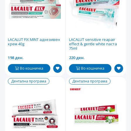
LACALUT FIX MINT адхезивен
LACALUT sensitive reapair
крем 40g
effect & gentle white паста
75ml
198 ден.
220 ден.
Во кошничка
Во кошничка
Дентална програма
Дентална програма