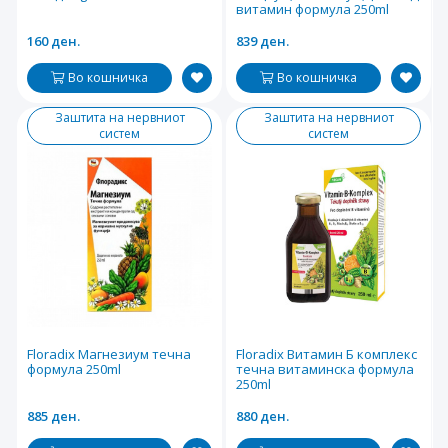
витамин формула 250ml
160 ден.
839 ден.
Во кошничка
Во кошничка
Заштита на нервниот
Заштита на нервниот
систем
систем
Floradix Магнезиум течна
Floradix Витамин Б комплекс
формула 250ml
течна витаминска формула
250ml
885 ден.
880 ден.