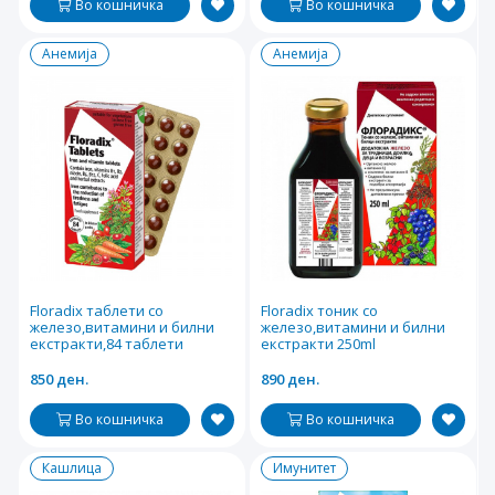
Во кошничка
Во кошничка
Анемија
Анемија
Floradix таблети со
Floradix тоник со
железо,витамини и билни
железо,витамини и билни
екстракти,84 таблети
екстракти 250ml
850 ден.
890 ден.
Во кошничка
Во кошничка
Кашлица
Имунитет