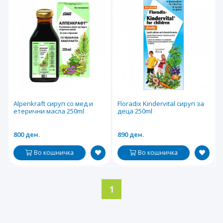
Alpenkraft сируп со мед и
Floradix Kindervital сируп за
етерични масла 250ml
деца 250ml
800 ден.
890 ден.
Во кошничка
Во кошничка
1