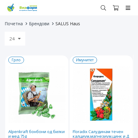
Почетна
Брендови
SALUS Haus
24
Грло
Имунитет
Alpenkraft бонбони од билки
Floradix Салудинам течен
и мед 75g
калциум,магнезиум,цинк и Д